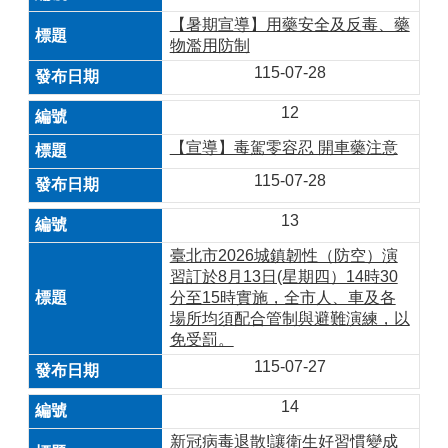
【暑期宣導】用藥安全及反毒、藥
物濫用防制
115-07-28
12
【宣導】毒駕零容忍 開車藥注意
115-07-28
13
臺北市2026城鎮韌性（防空）演
習訂於8月13日(星期四）14時30
分至15時實施，全市人、車及各
場所均須配合管制與避難演練，以
免受罰。
115-07-27
14
新冠病毒退散!讓衛生好習慣變成