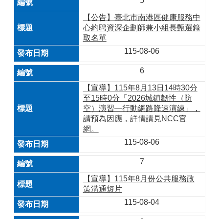
5
【公告】臺北市南港區健康服務中
心約聘資深企劃師兼小組長甄選錄
取名單
115-08-06
6
【宣導】115年8月13日14時30分
至15時0分「2026城鎮韌性（防
空）演習—行動網路降速演練」，
請預為因應，詳情請見NCC官
網。
115-08-06
7
【宣導】115年8月份公共服務政
策溝通短片
115-08-04