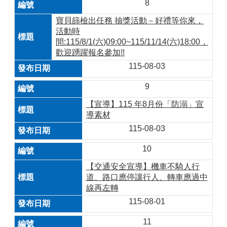
8
寶貝篩檢出任務 抽獎活動－好禮等你來，
活動時
間:115/8/1(六)09:00~115/11/14(六)18:00，
歡迎踴躍報名參加!!
115-08-03
9
【宣導】115 年8月份「防溺」宣
導素材
115-08-03
10
【交通安全宣導】機車不騎人行
道、路口應停讓行人、轉車應過中
線再左轉
115-08-01
11