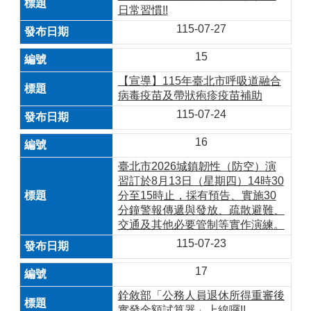
日常習慣!!
115-07-27
15
【宣導】115年臺北市呼吸道融合
病毒疫苗及帶狀疱疹疫苗補助
115-07-24
16
臺北市2026城鎮韌性（防空）演
習訂於8月13日（星期四）14時30
分至15時止，採有預告、實施30
分鐘警報傳遞與發放、疏散避難、
交通及其他必要管制等實作演練。
115-07-23
17
銓敘部「公務人員退休所得重審後
實發金額試算器」上線囉!!