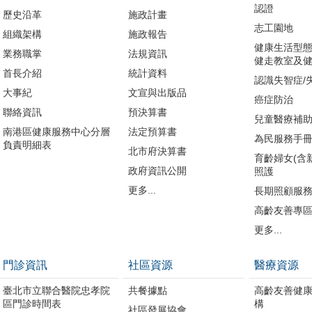
認證
歷史沿革
施政計畫
志工園地
組織架構
施政報告
健康生活型態
業務職掌
法規資訊
健走教室及健
首長介紹
統計資料
認識失智症/
大事紀
文宣與出版品
癌症防治
聯絡資訊
預決算書
兒童醫療補
南港區健康服務中心分層
法定預算書
為民服務手
負責明細表
北市府決算書
育齡婦女(含
政府資訊公開
照護
更多...
長期照顧服
高齡友善專
更多...
門診資訊
社區資源
醫療資源
臺北市立聯合醫院忠孝院
共餐據點
高齡友善健
區門診時間表
構
社區發展協會