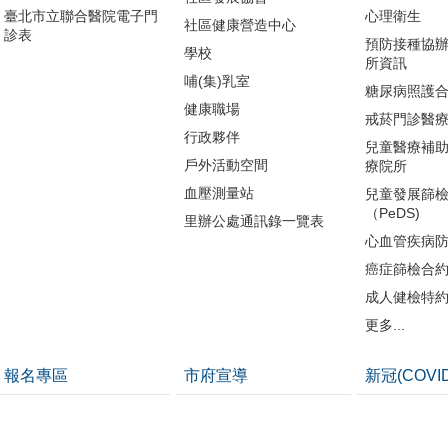
臺北市立聯合醫院電子門
心理衛生
社區健康營造中心
診表
預防接種協
學校
所資訊
哺(集)乳室
糖尿病照護
健康職場
戒菸門診醫
行政夥伴
兒童醫療補
戶外活動空間
療院所
血壓測量站
兒童發展篩
（PeDS)
里辦公處通訊錄一覽表
心血管疾病
癌症篩檢合
成人健檢特
更多...
報名專區
市府宣導
新冠(COVI