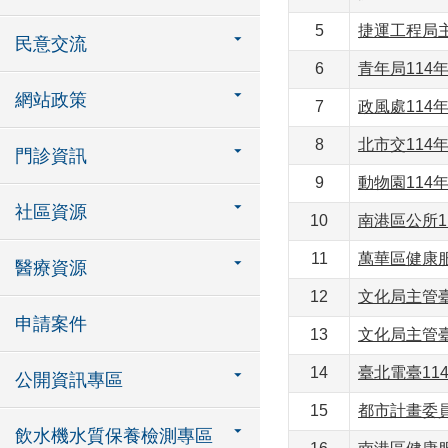
5
捷運工程局主
民意交流
6
青年局114年
網站政策
7
政風處114年
8
北市交114年
門診資訊
9
動物園114
社區資源
10
南港區公所1
11
萬華區健康服
醫療資源
12
文化局主管臺
申請案件
13
文化局主管臺
14
臺北電臺11
公開資訊專區
15
都市計畫委員
飲水機水質保養檢測專區