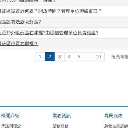
急型先天心臟病篩檢」時機？
吸菸區設置於何處？開放時間？管理單位聯絡窗口？
園區設有幾處吸菸區?
巨蛋戶外吸菸區在哪裡?由哪個管理單位負責維護?
吸菸區位置在哪裡？
1
2
3
4
5
...
19
每頁筆
機關介紹
業務資訊
為民服務
承諾與理念
業務服務
急救技能訓