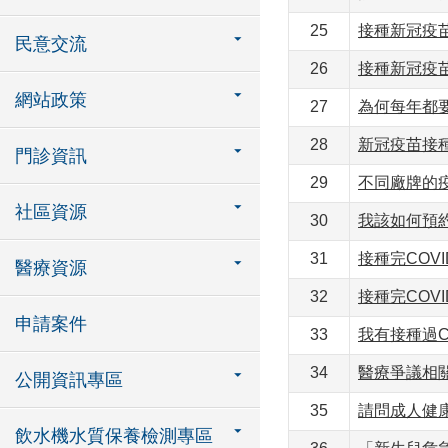
25
接種新冠疫
民意交流
26
接種新冠疫
網站政策
27
為何每年都
28
新冠疫苗接
門診資訊
29
不同廠牌的疫
社區資源
30
我該如何預約
31
接種完COVI
醫療資源
32
接種完COV
申請案件
33
我有接種過C
34
醫療爭議相關
公開資訊專區
35
請問成人健
飲水機水質保養檢測專區