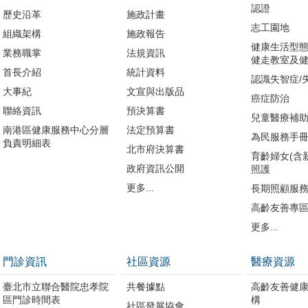
認證
歷史沿革
施政計畫
志工園地
組織架構
施政報告
健康生活型態
業務職掌
法規資訊
健走教室及健
首長介紹
統計資料
認識失智症/
大事紀
文宣與出版品
癌症防治
聯絡資訊
預決算書
兒童醫療補
南港區健康服務中心分層
法定預算書
為民服務手
負責明細表
北市府決算書
育齡婦女(含
政府資訊公開
照護
更多...
長期照顧服
高齡友善專
更多...
門診資訊
社區資源
醫療資源
臺北市立聯合醫院忠孝院
共餐據點
高齡友善健
區門診時間表
構
社區發展協會