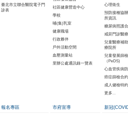
臺北市立聯合醫院電子門
心理衛生
社區健康營造中心
診表
預防接種協
學校
所資訊
哺(集)乳室
糖尿病照護
健康職場
戒菸門診醫
行政夥伴
兒童醫療補
戶外活動空間
療院所
血壓測量站
兒童發展篩
（PeDS)
里辦公處通訊錄一覽表
心血管疾病
癌症篩檢合
成人健檢特
更多...
報名專區
市府宣導
新冠(COVI