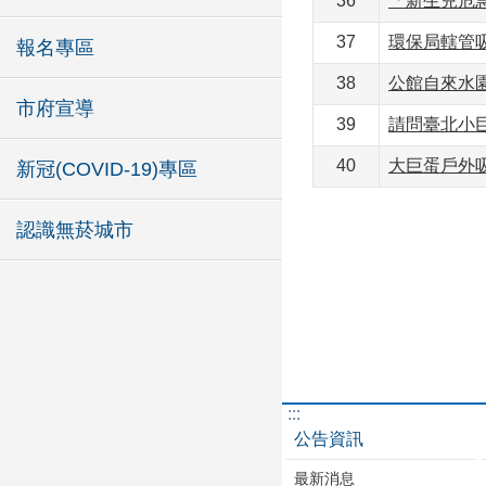
36
「新生兒危
37
環保局轄管
報名專區
38
公館自來水
市府宣導
39
請問臺北小
40
大巨蛋戶外
新冠(COVID-19)專區
認識無菸城市
:::
公告資訊
最新消息