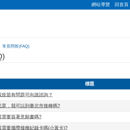
網站導覽
回首頁
常見問答(FAQ)
)
標題
或疫苗有問題可向誰諮詢？
民眾，我可以到臺北市接種嗎?
苗需要簽署意願書嗎?
需要攜帶接種紀錄卡嗎(小黃卡)?