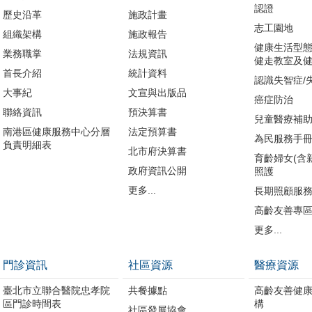
認證
歷史沿革
施政計畫
志工園地
組織架構
施政報告
健康生活型態
業務職掌
法規資訊
健走教室及健
首長介紹
統計資料
認識失智症/
大事紀
文宣與出版品
癌症防治
聯絡資訊
預決算書
兒童醫療補
南港區健康服務中心分層
法定預算書
為民服務手
負責明細表
北市府決算書
育齡婦女(含
政府資訊公開
照護
更多...
長期照顧服
高齡友善專
更多...
門診資訊
社區資源
醫療資源
臺北市立聯合醫院忠孝院
共餐據點
高齡友善健
區門診時間表
構
社區發展協會