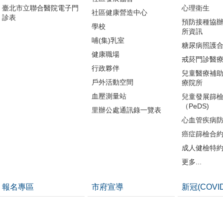
臺北市立聯合醫院電子門
心理衛生
社區健康營造中心
診表
預防接種協
學校
所資訊
哺(集)乳室
糖尿病照護
健康職場
戒菸門診醫
行政夥伴
兒童醫療補
戶外活動空間
療院所
血壓測量站
兒童發展篩
（PeDS)
里辦公處通訊錄一覽表
心血管疾病
癌症篩檢合
成人健檢特
更多...
報名專區
市府宣導
新冠(COVI