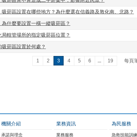
」吸菸區會不會造成二手菸集中，影響附近民眾？
」吸菸區設置在哪些地方？為什麼選在信義路及敦化南、北路？
」為什麼要設置一橫一縱吸菸區？
化局轄管場所的指定吸菸區位置？
的吸菸區設置於何處？
1
2
3
4
5
6
...
19
每頁
機關介紹
業務資訊
為民服務
承諾與理念
業務服務
急救技能訓