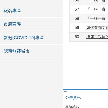
56
「一橫一縱
57
「一橫一縱
報名專區
58
「一橫一縱
市府宣導
59
如何查詢文
60
捷運工程局
新冠(COVID-19)專區
認識無菸城市
:::
公告資訊
最新消息