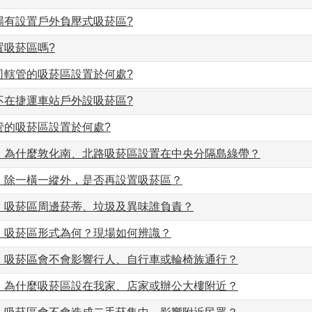
場有設置戶外負壓式吸菸區?
置吸菸區嗎?
司轄管的吸菸區設置於何處?
不在捷運車站戶外設吸菸區?
管的吸菸區設置於何處?
」為什麼敦化南、北路吸菸區設置在中央分隔島綠帶？
」除一橫一縱外，是否再設置吸菸區？
」吸菸區周邊菸蒂、垃圾及異味誰負責？
」吸菸區形式為何？現場如何辨識？
」吸菸區會不會影響行人、自行車或輪椅族通行？
」為什麼吸菸區設在我家、店家或辦公大樓附近？