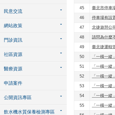
45
臺北市停車
民意交流
46
停車場有設
網站政策
47
北捷遊憩公
48
請問為什麼
門診資訊
49
臺北捷運轄
社區資源
50
「一橫一縱
51
「一橫一縱
醫療資源
52
「一橫一縱
申請案件
53
「一橫一縱
54
「一橫一縱
公開資訊專區
55
「一橫一縱
飲水機水質保養檢測專區