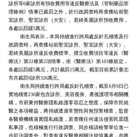
診所等6家診所有預收費用等違反醫療法及《管制藥品管
理條例》情事已裁罰之外，於行政調查時再
查獲站前聖
宜診所、聖宜診所（大安）、君綺美麗診所預收費用，
各處以罰鍰5萬元
。
衛生局表示，本局持續進行跨局處反針孔稽查及行
政調查時，再查獲站前聖宜診所、聖宜診所（大安）、
君綺美麗診所
違反收費標準、擅立收費項目等違反《醫
療法》第22條第2項情事，依《醫療法》第103條規定，
各處以罰鍰5萬元，共計裁罰15萬元。截至目前累計臺北
市共裁罰9診所326萬元。
衛生局持續進行跨局處反針孔稽查
，
截至6月9日已
實地稽查230家包含診所、美容瘦身、產後護理等相關機
構，市府秉持醫療隱私維護零容忍之態度，保障市民就
醫之各項權益，將持續透過常態性與無預警稽查，監督
各醫療機構落實隱私維護，若查獲任何違法侵害民眾隱
私事證，也積極進行行政調查、同步移請檢警單位進一
步司法調查外，對查有違反醫療相關法規情事者，亦將