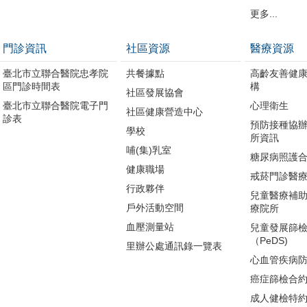
更多...
門診資訊
社區資源
醫療資源
臺北市立聯合醫院忠孝院
共餐據點
高齡友善健
區門診時間表
構
社區發展協會
臺北市立聯合醫院電子門
心理衛生
社區健康營造中心
診表
預防接種協
學校
所資訊
哺(集)乳室
糖尿病照護
健康職場
戒菸門診醫
行政夥伴
兒童醫療補
戶外活動空間
療院所
血壓測量站
兒童發展篩
（PeDS)
里辦公處通訊錄一覽表
心血管疾病
癌症篩檢合
成人健檢特