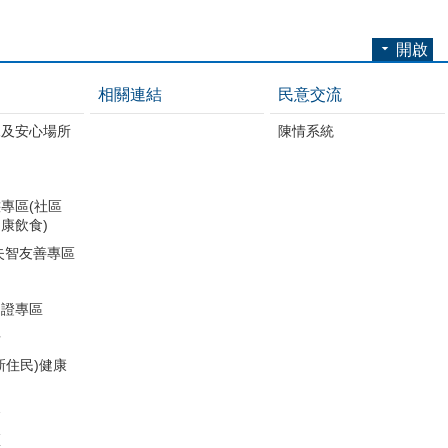
開啟
相關連結
民意交流
練及安心場所
陳情系統
專區(社區
康飲食)
失智友善專區
助證專區
冊
新住民)健康
務
區