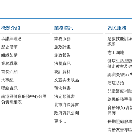
機關介紹
業務資訊
為民服務
承諾與理念
業務服務
急救技能訓
認證
歷史沿革
施政計畫
志工園地
組織架構
施政報告
健康生活型態
業務職掌
法規資訊
健走教室及健
首長介紹
統計資料
認識失智症/
大事紀
文宣與出版品
癌症防治
聯絡資訊
預決算書
兒童醫療補
南港區健康服務中心分層
法定預算書
為民服務手
負責明細表
北市府決算書
育齡婦女(含
政府資訊公開
照護
更多...
長期照顧服
高齡友善專