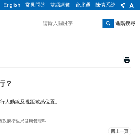
常見問答
雙語詞彙
台北通
陳情系統
English
進階搜尋
行？
行人動線及視距敏感位置。
市政府衛生局健康管理科
回上一頁