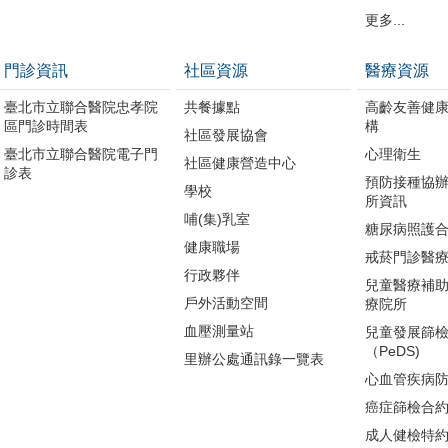
更多...
門診資訊
社區資源
醫療資源
臺北市立聯合醫院忠孝院
共餐據點
高齡友善健
區門診時間表
構
社區發展協會
臺北市立聯合醫院電子門
心理衛生
社區健康營造中心
診表
預防接種協
學校
所資訊
哺(集)乳室
糖尿病照護
健康職場
戒菸門診醫
行政夥伴
兒童醫療補
戶外活動空間
療院所
血壓測量站
兒童發展篩
（PeDS)
里辦公處通訊錄一覽表
心血管疾病
癌症篩檢合
成人健檢特