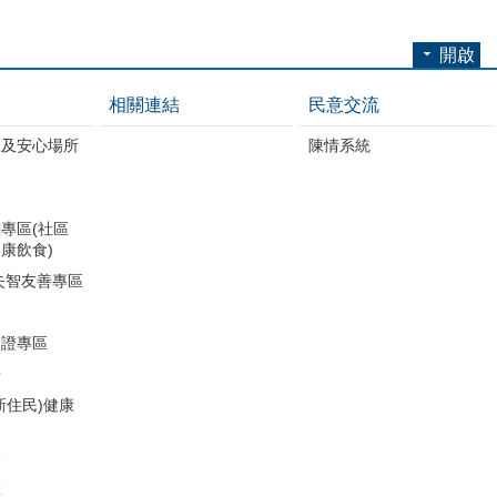
開啟
相關連結
民意交流
練及安心場所
陳情系統
專區(社區
康飲食)
失智友善專區
助證專區
冊
新住民)健康
務
區