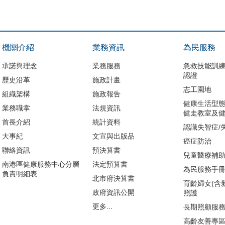
機關介紹
業務資訊
為民服務
承諾與理念
業務服務
急救技能訓
認證
歷史沿革
施政計畫
志工園地
組織架構
施政報告
健康生活型態
業務職掌
法規資訊
健走教室及健
首長介紹
統計資料
認識失智症/
大事紀
文宣與出版品
癌症防治
聯絡資訊
預決算書
兒童醫療補
南港區健康服務中心分層
法定預算書
為民服務手
負責明細表
北市府決算書
育齡婦女(含
政府資訊公開
照護
更多...
長期照顧服
高齡友善專