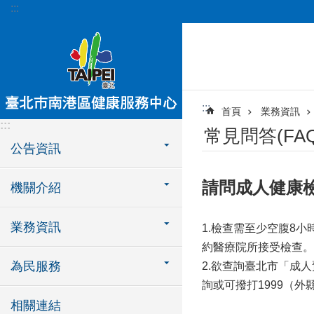
:::
跳到主要內容區塊
:::
首頁
業務資訊
:::
常見問答(FAQ
公告資訊
請問成人健康
機關介紹
業務資訊
1.檢查需至少空腹8
約醫療院所接受檢查
為民服務
2.欲查詢臺北市「成人預
詢或可撥打1999（外縣市
相關連結