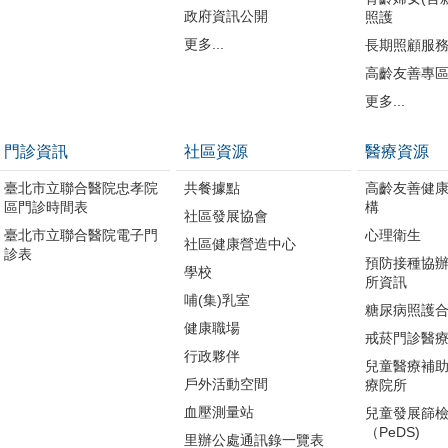
政府資訊公開
照護
更多...
長期照顧服
高齡友善專
更多...
門診資訊
社區資源
醫療資源
臺北市立聯合醫院忠孝院
共餐據點
高齡友善健
區門診時間表
構
社區發展協會
臺北市立聯合醫院電子門
心理衛生
社區健康營造中心
診表
預防接種協
學校
所資訊
哺(集)乳室
糖尿病照護
健康職場
戒菸門診醫
行政夥伴
兒童醫療補
戶外活動空間
療院所
血壓測量站
兒童發展篩
（PeDS)
里辦公處通訊錄一覽表