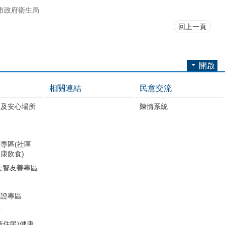
市政府衛生局
回上一頁
開啟
相關連結
民意交流
練及安心場所
陳情系統
專區(社區
康飲食)
失智友善專區
助證專區
冊
新住民)健康