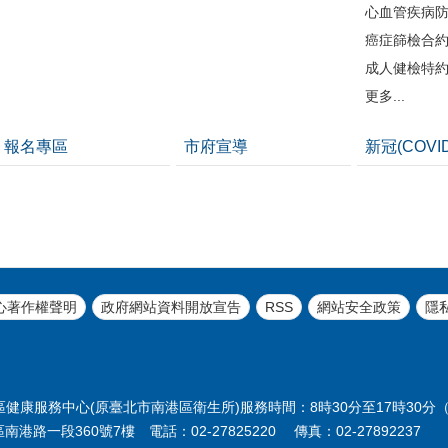
心血管疾病
癌症篩檢合
成人健檢特
更多...
報名專區
市府宣導
新冠(COVI
心著作權聲明
政府網站資料開放宣告
RSS
網站安全政策
隱
臺北市南港區健康服務中心(原臺北市南港區衛生所)服務時間：8時30分至17時3
南港路一段360號7樓 電話：02-27825220 傳真：02-27892237