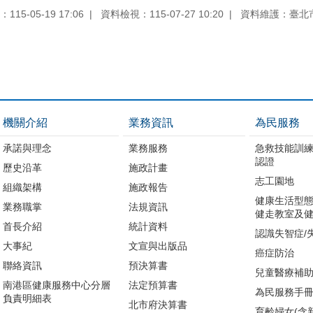
15-05-19 17:06
資料檢視：115-07-27 10:20
資料維護：臺北
機關介紹
業務資訊
為民服務
承諾與理念
業務服務
急救技能訓
認證
歷史沿革
施政計畫
志工園地
組織架構
施政報告
健康生活型態
業務職掌
法規資訊
健走教室及健
首長介紹
統計資料
認識失智症/
大事紀
文宣與出版品
癌症防治
聯絡資訊
預決算書
兒童醫療補
南港區健康服務中心分層
法定預算書
為民服務手
負責明細表
北市府決算書
育齡婦女(含