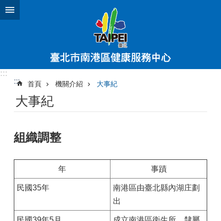
跳到主要內容區塊
:::
:::
首頁
機關介紹
大事紀
大事紀
組織調整
年
事蹟
民國35年
南港區由臺北縣內湖庄劃
出
民國39年5月
成立南港區衛生所，隸屬