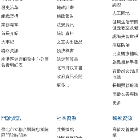
認證
歷史沿革
施政計畫
志工園地
組織架構
施政報告
健康生活型態
業務職掌
法規資訊
健走教室及健
首長介紹
統計資料
認識失智症/
大事紀
文宣與出版品
癌症防治
聯絡資訊
預決算書
兒童醫療補
南港區健康服務中心分層
法定預算書
為民服務手
負責明細表
北市府決算書
育齡婦女(含
政府資訊公開
照護
更多...
長期照顧服
高齡友善專
更多...
門診資訊
社區資源
醫療資源
臺北市立聯合醫院忠孝院
共餐據點
高齡友善健
區門診時間表
構