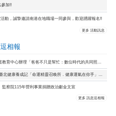
參加!!
賞活動，誠摯邀請南港在地職場一同參與，歡迎踴躍報名!!
更多 活動訊息
息逗相報
本市家庭教育中心辦理「爸爸不只是幫忙：數位時代的共同照顧與家庭教育」微論壇，歡迎踴躍報名參加!!
2026年臺北健康養成記「命運精靈召喚所．健康運氣在你手」獎勵活動開跑了，歡迎踴躍參與!!
】監察院115年營利事業捐贈政治獻金文宣
更多 訊息逗相報