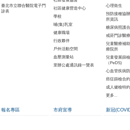
社區發展協會
臺北市立聯合醫院電子門
心理衛生
社區健康營造中心
診表
預防接種協
學校
所資訊
哺(集)乳室
糖尿病照護
健康職場
戒菸門診醫
行政夥伴
兒童醫療補
戶外活動空間
療院所
血壓測量站
兒童發展篩
（PeDS)
里辦公處通訊錄一覽表
心血管疾病
癌症篩檢合
成人健檢特
更多...
報名專區
市府宣導
新冠(COVI