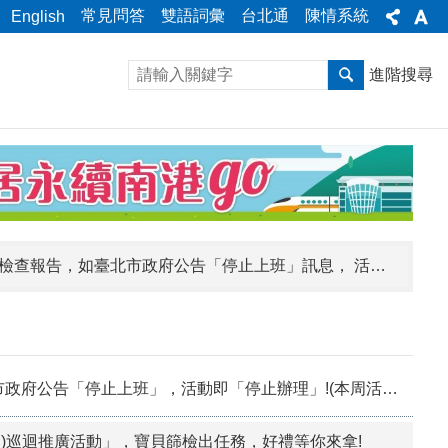
常見問答
雙語詞彙
台北通
陳情系統
English
進階搜尋
【颱風公告】8月9日(週日)09:00-11:00中研區民活動中心領取成人健康檢查報告，如臺北市政府公告「停止上班」訊息， 活動即「停止辦理」!
如臺北市政府公告「停止上班」訊息， 活動即「停止辦理」!
【提醒您】中山線形公園周邊商圈及迪化街商圈8月1日起為除吸菸區外，全面禁止吸菸場所，請有吸菸需求民眾至指定吸菸區。
停止上班」，活動即「停止辦理」!(本周活動如內文及附件)
臺北市指定吸菸區自5月7日啟用，有吸菸需求民眾請至指定吸菸區。吸菸區位置可至「台北通」APP及 「臺北城市儀表板」查詢。
eDS)巡迴推廣活動」，寶貝篩檢出任務，好禮等你來拿!