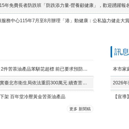
15年免費長者防跌班「防跌添力量-營養顧健康」，歡迎踴躍報名
康服務中心115年7月至8月辦理「港」動健康：公私協力健走大
訊
第三波油品擴大抽驗 2件苦茶油產品苯駢芘超標 前已要求預防性下架
威加公司提供資料不實臺北市衛生局依法重罰300萬元 續查苦茶油及原料下游
下架 百年堂冷壓黃金苦茶油產品
【宣導
更多 新聞稿