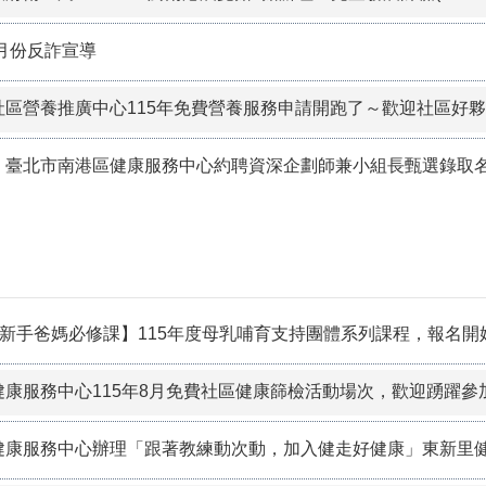
13】「2026城鎮韌性（防空）演練」－行動網路降速演練，造成
8月份反詐宣導
社區營養推廣中心115年免費營養服務申請開跑了～歡迎社區好夥
】臺北市南港區健康服務中心約聘資深企劃師兼小組長甄選錄取
--新手爸媽必修課】115年度母乳哺育支持團體系列課程，報名開
康服務中心115年8月免費社區健康篩檢活動場次，歡迎踴躍參加
健康服務中心辦理「跟著教練動次動，加入健走好健康」東新里健