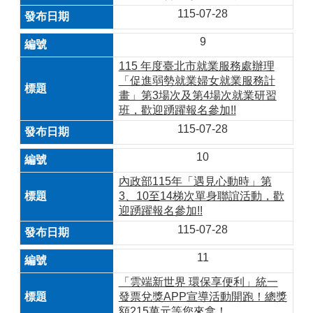
115-07-28
9
115 年度臺北市就業服務處辦理
「促進弱勢就業婦女就業服務計
畫」第3場次及第4場次就業研習
班，歡迎踴躍報名參加!!
115-07-28
10
內政部115年「遇見心動時」第
3、10至14梯次單身聯誼活動，歡
迎踴躍報名參加!!
115-07-28
11
「雲端新世界 環保享便利」統一
發票兌獎APP宣導活動開跑！總獎
額215萬元等您來拿！