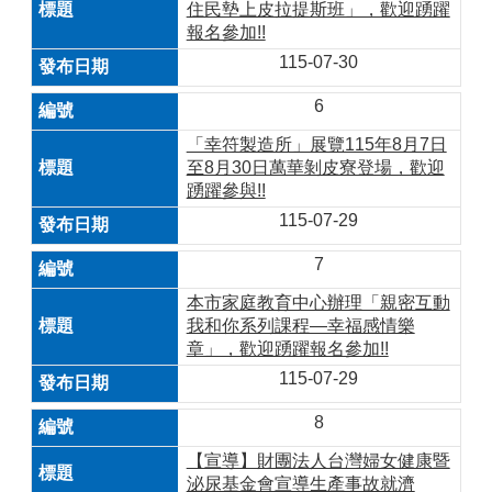
住民墊上皮拉提斯班」，歡迎踴躍
報名參加!!
115-07-30
6
「幸符製造所」展覽115年8月7日
至8月30日萬華剝皮寮登場，歡迎
踴躍參與!!
115-07-29
7
本市家庭教育中心辦理「親密互動
我和你系列課程—幸福感情樂
章」，歡迎踴躍報名參加!!
115-07-29
8
【宣導】財團法人台灣婦女健康暨
泌尿基金會宣導生產事故就濟