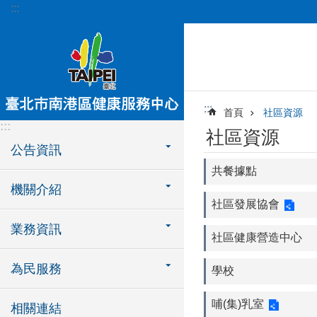
:::
跳到主要內容區塊
:::
首頁
社區資源
:::
社區資源
公告資訊
共餐據點
機關介紹
社區發展協會
業務資訊
社區健康營造中心
為民服務
學校
哺(集)乳室
相關連結