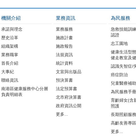
機關介紹
業務資訊
為民服務
承諾與理念
業務服務
急救技能訓
認證
歷史沿革
施政計畫
志工園地
組織架構
施政報告
健康生活型態
業務職掌
法規資訊
健走教室及健
首長介紹
統計資料
認識失智症/
大事紀
文宣與出版品
癌症防治
聯絡資訊
預決算書
兒童醫療補
南港區健康服務中心分層
法定預算書
為民服務手
負責明細表
北市府決算書
育齡婦女(含
政府資訊公開
照護
更多...
長期照顧服
高齡友善專
更多...