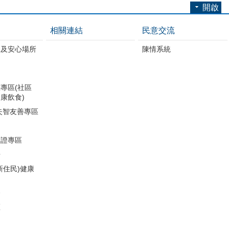
開啟
相關連結
民意交流
練及安心場所
陳情系統
專區(社區
康飲食)
失智友善專區
助證專區
冊
新住民)健康
務
區