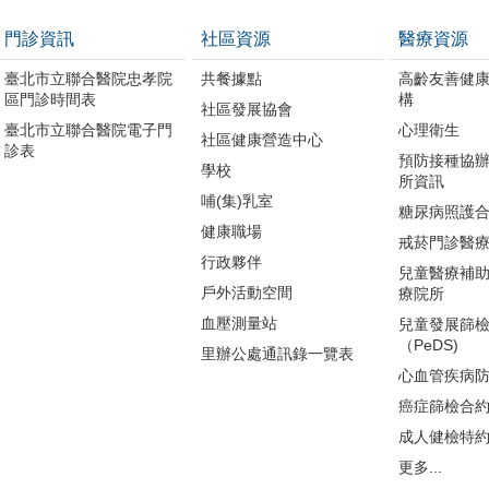
門診資訊
社區資源
醫療資源
臺北市立聯合醫院忠孝院
共餐據點
高齡友善健
區門診時間表
構
社區發展協會
臺北市立聯合醫院電子門
心理衛生
社區健康營造中心
診表
預防接種協
學校
所資訊
哺(集)乳室
糖尿病照護
健康職場
戒菸門診醫
行政夥伴
兒童醫療補
戶外活動空間
療院所
血壓測量站
兒童發展篩
（PeDS)
里辦公處通訊錄一覽表
心血管疾病
癌症篩檢合
成人健檢特
更多...