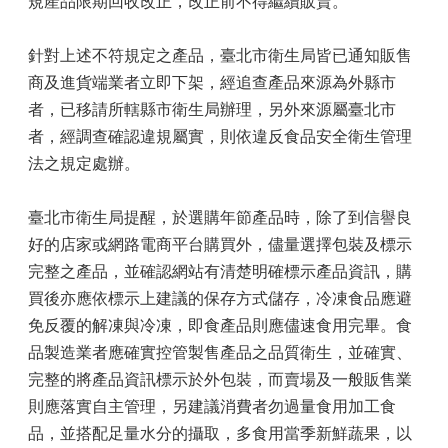
規產品限期回收改正，改正前不得繼續販賣。
針對上述不符規定之產品，臺北市衛生局皆已通知販售
商及進貨端業者立即下架，經追查產品來源為外縣市
者，已移請所轄縣市衛生局辦理，另外來源屬臺北市
者，經調查確認違規屬實，則依違反食品安全衛生管理
法之規定處辦。
臺北市衛生局提醒，於選購年節產品時，除了到信譽良
好的店家或網路電商平台購買外，儘量選擇包裝及標示
完整之產品，並確認網站有清楚明確標示產品資訊，購
買後亦應依標示上建議的保存方式儲存，冷凍食品應避
免反覆的解凍與冷凍，即食產品則應儘速食用完畢。食
品製造業者應確實控管製售產品之品質衛生，並確實、
完整的將產品資訊標示於外包裝，而賣場及一般販售業
則應落實自主管理，另建議消費者勿過量食用加工食
品，並搭配足量水分的攝取，多食用當季新鮮蔬果，以