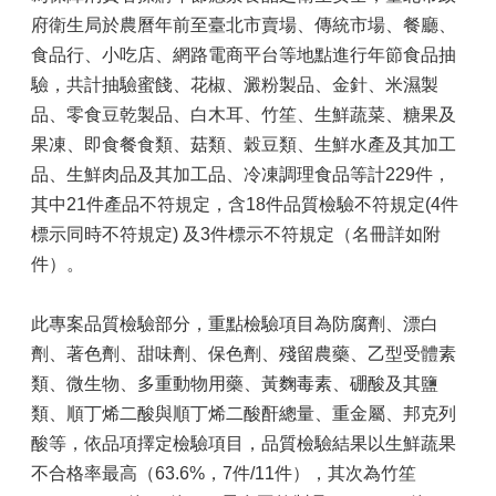
府衛生局於農曆年前至臺北市賣場、傳統市場、餐廳、
食品行、小吃店、網路電商平台等地點進行年節食品抽
驗，共計抽驗蜜餞、花椒、澱粉製品、金針、米濕製
品、零食豆乾製品、白木耳、竹笙、生鮮蔬菜、糖果及
果凍、即食餐食類、菇類、穀豆類、生鮮水產及其加工
品、生鮮肉品及其加工品、冷凍調理食品等計229件，
其中21件產品不符規定，含18件品質檢驗不符規定(4件
標示同時不符規定) 及3件標示不符規定（名冊詳如附
件）。
此專案品質檢驗部分，重點檢驗項目為防腐劑、漂白
劑、著色劑、甜味劑、保色劑、殘留農藥、乙型受體素
類、微生物、多重動物用藥、黃麴毒素、硼酸及其鹽
類、順丁烯二酸與順丁烯二酸酐總量、重金屬、邦克列
酸等，依品項擇定檢驗項目，品質檢驗結果以生鮮蔬果
不合格率最高（63.6%，7件/11件），其次為竹笙