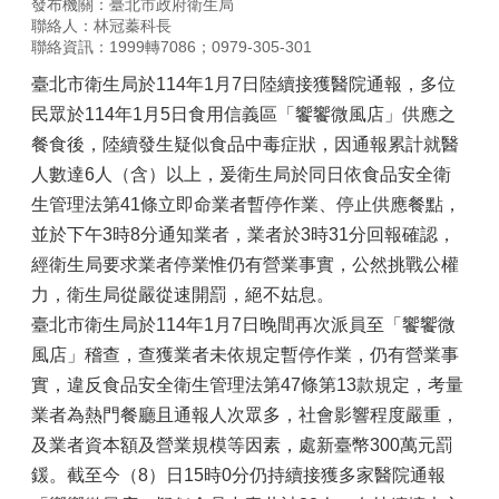
發布機關：臺北市政府衛生局
聯絡人：林冠蓁科長
聯絡資訊：1999轉7086；0979-305-301
臺北市衛生局於114年1月7日陸續接獲醫院通報，多位
民眾於114年1月5日食用信義區「饗饗微風店」供應之
餐食後，陸續發生疑似食品中毒症狀，因通報累計就醫
人數達6人（含）以上，爰衛生局於同日依食品安全衛
生管理法第41條立即命業者暫停作業、停止供應餐點，
並於下午3時8分通知業者，業者於3時31分回報確認，
經衛生局要求業者停業惟仍有營業事實，公然挑戰公權
力，衛生局從嚴從速開罰，絕不姑息。
臺北市衛生局於114年1月7日晚間再次派員至「饗饗微
風店」稽查，查獲業者未依規定暫停作業，仍有營業事
實，違反食品安全衛生管理法第47條第13款規定，考量
業者為熱門餐廳且通報人次眾多，社會影響程度嚴重，
及業者資本額及營業規模等因素，處新臺幣300萬元罰
鍰。截至今（8）日15時0分仍持續接獲多家醫院通報