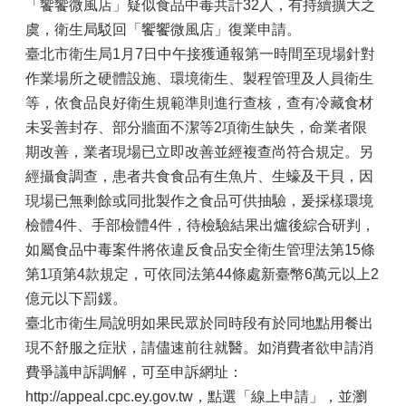
「饗饗微風店」疑似食品中毒共計32人，有持續擴大之
虞，衛生局駁回「饗饗微風店」復業申請。
臺北市衛生局1月7日中午接獲通報第一時間至現場針對
作業場所之硬體設施、環境衛生、製程管理及人員衛生
等，依食品良好衛生規範準則進行查核，查有冷藏食材
未妥善封存、部分牆面不潔等2項衛生缺失，命業者限
期改善，業者現場已立即改善並經複查尚符合規定。另
經攝食調查，患者共食食品有生魚片、生蠔及干貝，因
現場已無剩餘或同批製作之食品可供抽驗，爰採樣環境
檢體4件、手部檢體4件，待檢驗結果出爐後綜合研判，
如屬食品中毒案件將依違反食品安全衛生管理法第15條
第1項第4款規定，可依同法第44條處新臺幣6萬元以上2
億元以下罰鍰。
臺北市衛生局說明如果民眾於同時段有於同地點用餐出
現不舒服之症狀，請儘速前往就醫。如消費者欲申請消
費爭議申訴調解，可至申訴網址：
http://appeal.cpc.ey.gov.tw，點選「線上申請」，並瀏